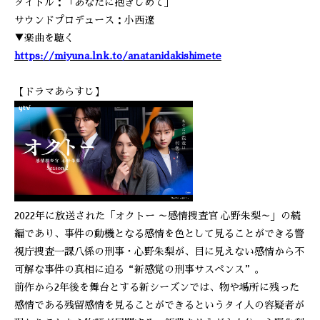
タイトル：「あなたに抱きしめて」
サウンドプロデュース：小西遼
▼楽曲を聴く
https://miyuna.lnk.to/anatanidakishimete
【ドラマあらすじ】
2022年に放送された「オクトー ～感情捜査官 心野朱梨～」の続
編であり、事件の動機となる感情を色として見ることができる警
視庁捜査一課八係の刑事・心野朱梨が、目に見えない感情から不
可解な事件の真相に迫る“新感覚の刑事サスペンス”。
前作から2年後を舞台とする新シーズンでは、物や場所に残った
感情である残留感情を見ることができるというタイ人の容疑者が