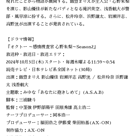
現れたことから物語が展開する。飯豊まりえが主人公・心野朱梨
を演じ、影山優佳が新たなバディとなる滝沢美空、浅香航大が警
部・風早涼に扮する。さらに、松井玲奈、浜野謙太、岩瀬洋志、
高野洸が出演することが発表されている。
【ドラマ情報】
『オクトー ～感情捜査官 心野朱梨～Season2』
放送枠・放送日・放送エリア：
2024年10月3日(木)スタート・毎週木曜よる11:59～0:54
読売テレビ・日本テレビ系全国ネット(30局)
出演：飯豊まりえ 影山優佳 岩瀬洋志 高野洸 ／ 松井玲奈 浜野謙
太 浅香航大
主題歌：みゆな「あなたに抱きしめて」(A.S.A.B)
脚本：三浦駿斗
監督：中茎強 伊野部陽平 田原秀雄 髙土浩二
チーフプロデューサー：岡本浩一
プロデューサー：福田浩之 伊藤愛 柴田裕基(AX-ON)
制作協力：AX-ON