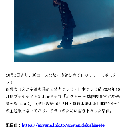
10月2日より、新曲「あなたに抱きしめて」のリリースがスター
ト！
飯豊まりえが主演を務める読売テレビ・日本テレビ系 2024年10
月期プラチナイト新木曜ドラマ「オクトー ～感情捜査官 心野朱
梨～Season2」（初回放送10月3日・毎週木曜よる11時59分～）
の主題歌となっており、ドラマのために書き下ろした楽曲。
配信曲：
https://miyuna.lnk.to/anatanidakishimete