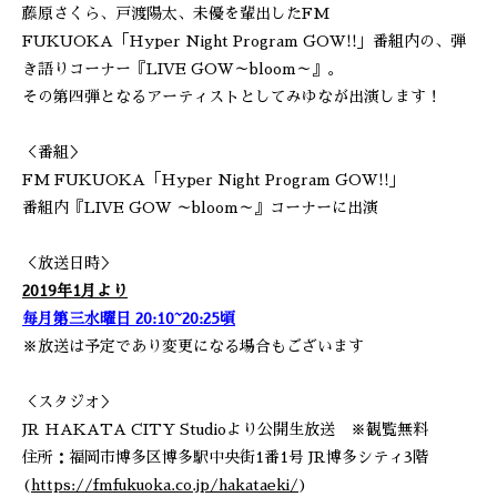
藤原さくら、戸渡陽太、未優を輩出したFM
FUKUOKA「Hyper Night Program GOW!!」番組内の、弾
き語りコーナー『LIVE GOW～bloom～』。
その第四弾となるアーティストとしてみゆなが出演します！
＜番組＞
FM FUKUOKA「Hyper Night Program GOW!!」
番組内『LIVE GOW ～bloom～』コーナーに出演
＜放送日時＞
2019年1月より
毎月第三水曜日 20:10~20:25頃
※放送は予定であり変更になる場合もございます
＜スタジオ＞
JR HAKATA CITY Studioより公開生放送 ※観覧無料
住所：福岡市博多区博多駅中央街1番1号 JR博多シティ3階
(
https://fmfukuoka.co.jp/hakataeki/
)